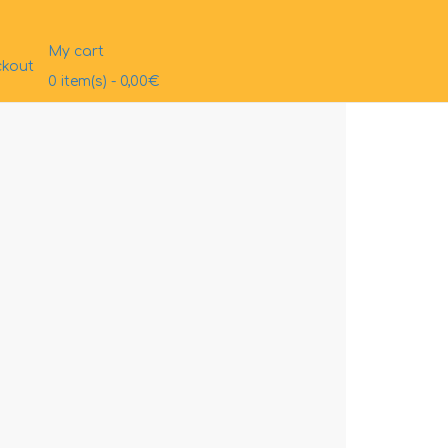
My cart
kout
0
item(s)
- 0,00€